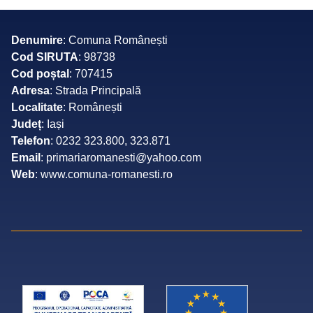
Denumire
: Comuna Românești
Cod SIRUTA
: 98738
Cod poștal
: 707415
Adresa
: Strada Principală
Localitate
: Românești
Județ
: Iași
Telefon
: 0232 323.800, 323.871
Email
: primariaromanesti@yahoo.com
Web
: www.comuna-romanesti.ro